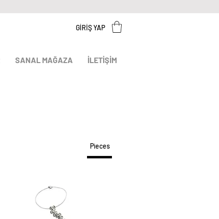
GİRİŞ YAP
R
SANAL MAĞAZA
İLETİŞİM
Pieces