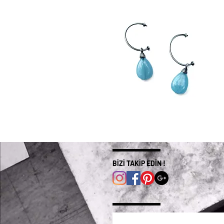
1
4
//
//
Küpe
K
Circle
3
//
Küpe
BİZİ TAKİP EDİN !