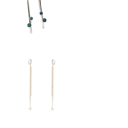
Drop
3
//
Küpe
Love
18
//
Küpe