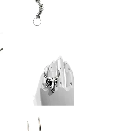
Şahmeran
Bison
//
Yüzük