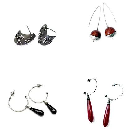
alloon
Cherry
//
Küpe
üpe
rcle
Circle