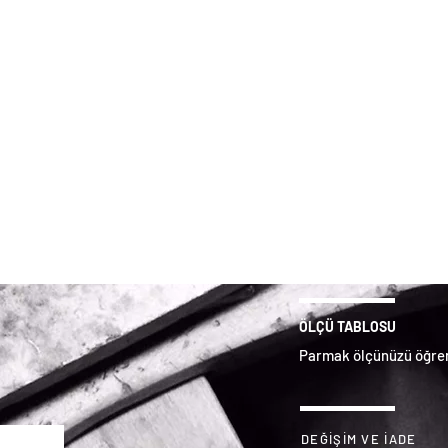
2
//
üpe
Küpe
ÖLÇÜ TABLOSU
Parmak ölçünüzü öğren
DEĞİŞİM VE İADE