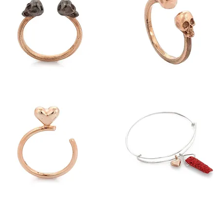
kull
Skull
3
//
üzük
Yüzük
ove
Love
3
//
üzük
Bileklik