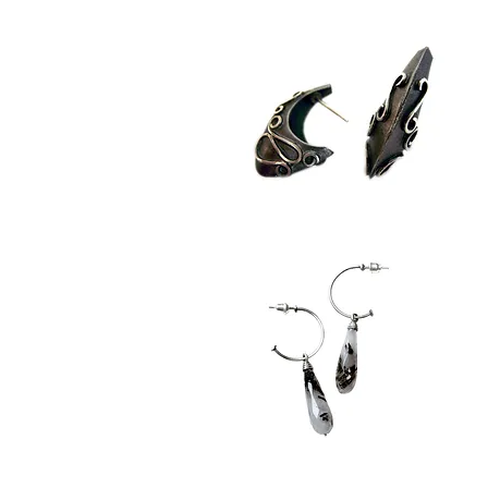
Balloon
B
1
2
//
//
Küpe
K
Circle
Ci