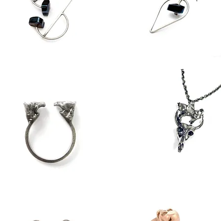
inimal
Minimal
üpe
Küpe
//
00
101
orse
Bison
//
üzük
Kolye