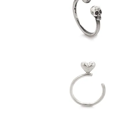
Skull
S
1
2
//
//
Yüzük
Y
Love
L
5
6
//
//
Yüzük
Y