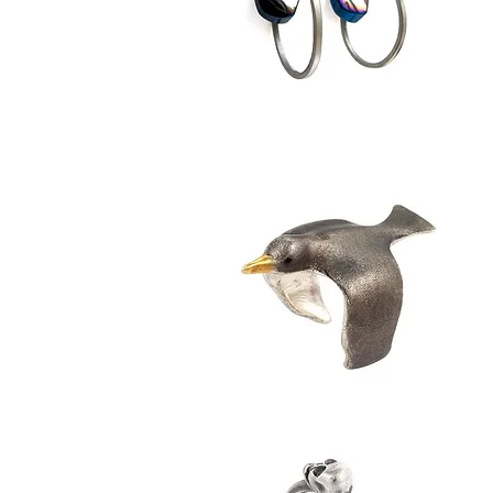
Minimal
M
Küpe
K
//
//
62
1
Martı
H
Yüzük
//
Y