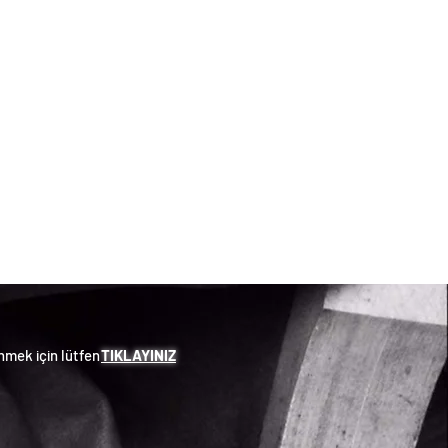
5
//
Küpe
mek için lütfen
TIKLAYINIZ