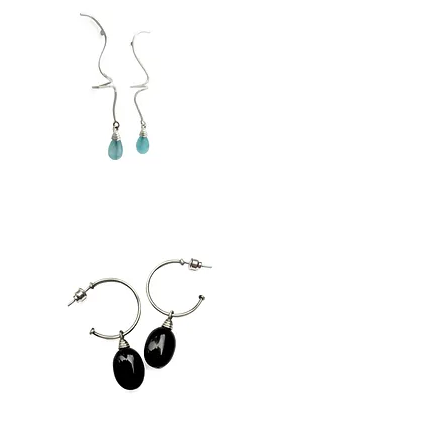
Drop
4
//
Küpe
Circle