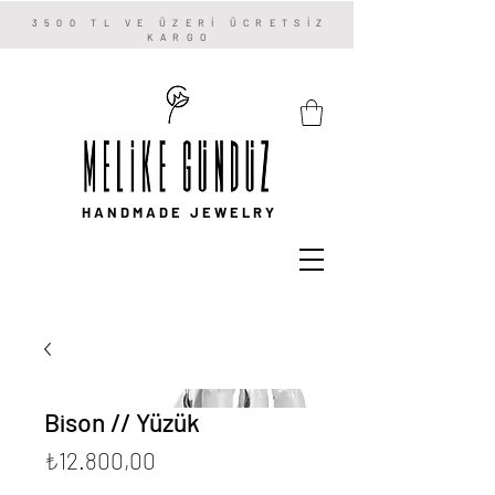
3500 TL VE ÜZERİ ÜCRETSİZ
KARGO
HANDMADE JEWELRY
Bison // Yüzük
Fiyat
₺12.800,00