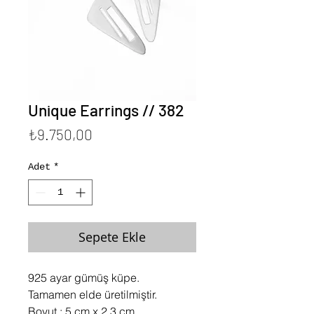
Unique Earrings // 382
Fiyat
₺9.750,00
Adet
*
Sepete Ekle
925 ayar gümüş küpe.
Tamamen elde üretilmiştir.
Boyut : 5 cm x 2.3 cm