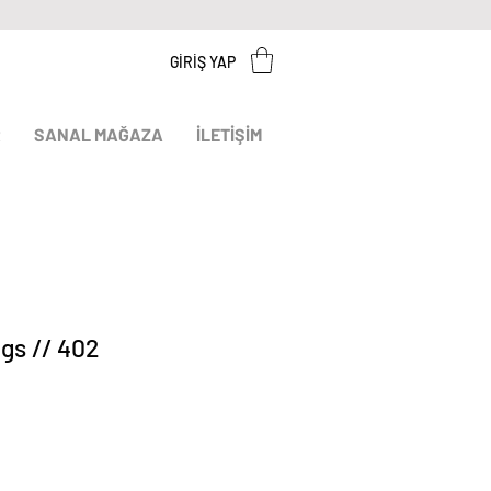
GİRİŞ YAP
R
SANAL MAĞAZA
İLETİŞİM
gs // 402
t