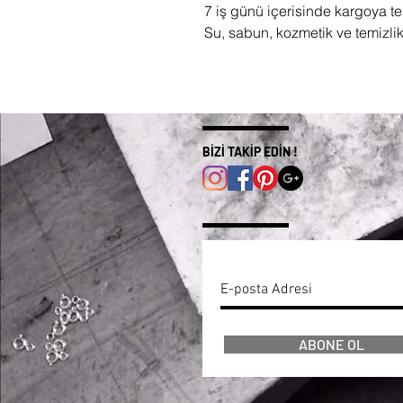
7 iş günü içerisinde kargoya tes
Su, sabun, kozmetik ve temizli
BİZİ TAKİP EDİN !
ABONE OL