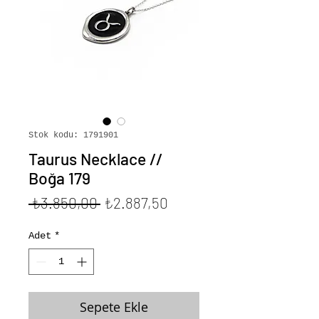
Stok kodu: 1791901
Taurus Necklace //
Boğa 179
Normal
İndirimli
 ₺3.850,00 
₺2.887,50
Fiyat
Fiyat
Adet
*
Sepete Ekle