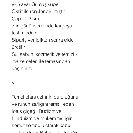
925 ayar Gümüş küpe
Oksit ile renklendirilmiştir.
Çap : 1,2 cm
7 iş günü içerisinde kargoya
teslim edilir.
Sipariş verildikten sonra elde
üretilir.
Su, sabun, kozmetik ve temizlik
malzemeleri ile temasından
kaçınınız.
//
Temel olarak zihnin duruluğunu
ve ruhun saflığını temsil eden
lotus çiçeği, Budizm ve
Hinduizm’de mükemmelliğin
somut sembolü olarak kabul
edilmektedir. Ruhu temizlediğine